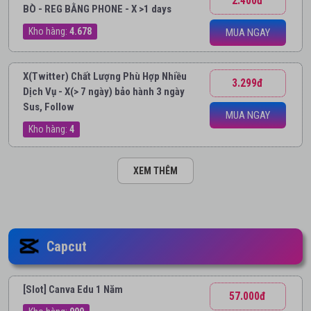
2.400đ
BÒ - REG BẰNG PHONE - X >1 days
Kho hàng:
4.678
MUA NGAY
X(Twitter) Chất Lượng Phù Hợp Nhiều
3.299đ
Dịch Vụ - X(> 7 ngày) bảo hành 3 ngày
Sus, Follow
MUA NGAY
Kho hàng:
4
XEM THÊM
Capcut
[Slot] Canva Edu 1 Năm
57.000đ