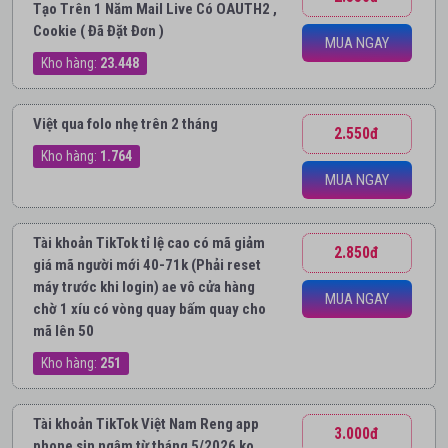
Tạo Trên 1 Năm Mail Live Có OAUTH2 ,
Cookie ( Đã Đặt Đơn )
MUA NGAY
Kho hàng:
23.448
Việt qua folo nhẹ trên 2 tháng
2.550đ
Kho hàng:
1.764
MUA NGAY
Tài khoản TikTok tỉ lệ cao có mã giảm
2.850đ
giá mã người mới 40-71k (Phải reset
máy trước khi login) ae vô cửa hàng
MUA NGAY
chờ 1 xíu có vòng quay bấm quay cho
mã lên 50
Kho hàng:
251
Tài khoản TikTok Việt Nam Reng app
3.000đ
phone sịn ngâm từ tháng 5/2026 ko