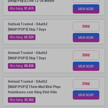
[Imap/Pop3] Live 12-36 Month
Kho hàng:
91.615
MUA NGAY
Outlook Trusted - OAuth2
300đ
[IMAP/POP3] Skip 7 Days
Kho hàng:
65.529
MUA NGAY
Hotmail Trusted - OAuth2
300đ
[IMAP/POP3] Skip 7 Days
Kho hàng:
88.838
MUA NGAY
Hotmail Trusted - OAuth2
390đ
[IMAP/POP3] Thêm Mail Khôi Phục
fviainboxes.com Sống Vĩnh Viễn
MUA NGAY
Kho hàng:
35.362