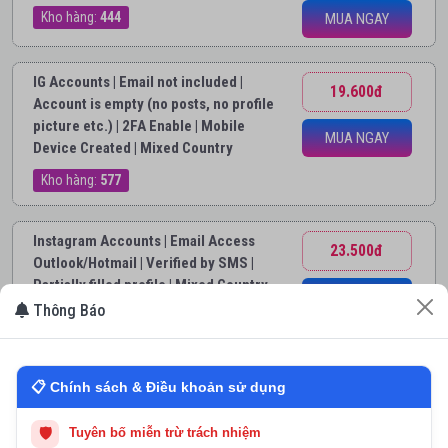
Kho hàng:
444
MUA NGAY
IG Accounts | Email not included |
19.600đ
Account is empty (no posts, no profile
picture etc.) | 2FA Enable | Mobile
MUA NGAY
Device Created | Mixed Country
Kho hàng:
577
Instagram Accounts | Email Access
23.500đ
Outlook/Hotmail | Verified by SMS |
Partially filled profile | Mixed Country
MUA NGAY
Thông Báo
Kho hàng:
305
IG Accounts | Email address is
25.500đ
📋 Chính sách & Điều khoản sử dụng
included (outlook.com/hotmail.com) |
Verified by SMS | 2FA Enabled |
🛡
Tuyên bố miễn trừ trách nhiệm
MUA NGAY
Partially Filled profiles | Registered