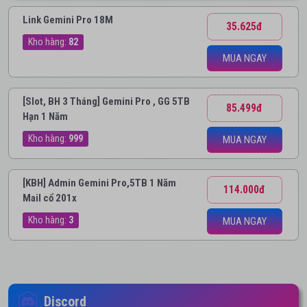
Link Gemini Pro 18M
35.625đ
Kho hàng:
82
MUA NGAY
[Slot, BH 3 Tháng] Gemini Pro , GG 5TB
85.499đ
Hạn 1 Năm
Kho hàng:
999
MUA NGAY
[KBH] Admin Gemini Pro,5TB 1 Năm
114.000đ
Mail cổ 201x
Kho hàng:
3
MUA NGAY
Discord