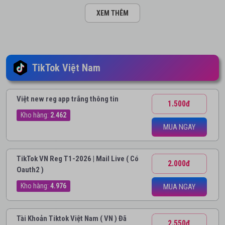
XEM THÊM
TikTok Việt Nam
Việt new reg app trắng thông tin
1.500đ
Kho hàng:
2.462
MUA NGAY
TikTok VN Reg T1-2026 | Mail Live ( Có
2.000đ
Oauth2 )
Kho hàng:
4.976
MUA NGAY
Tài Khoản Tiktok Việt Nam ( VN ) Đã
2.550đ