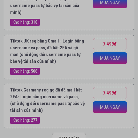
MUA NGAY
username pass tự bảo vệ tài sản của
mình)
Kho hàng:
318
Tiktok UK reg bằng Gmail - Login bằng
7.499đ
username và pass, đã bật 2FA và gỡ
mail (chủ động đổi username pass tự
MUA NGAY
bảo vệ tài sản của mình)
Kho hàng:
506
Tiktok Germany reg gg đã đá mail bật
7.499đ
2FA- Login bằng username và pass,
(chủ động đổi username pass tự bảo vệ
MUA NGAY
tài sản của mình)
Kho hàng:
277