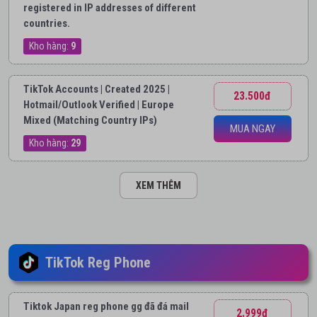
registered in IP addresses of different
countries.
Kho hàng:
9
TikTok Accounts | Created 2025 |
23.500đ
Hotmail/Outlook Verified | Europe
Mixed (Matching Country IPs)
MUA NGAY
Kho hàng:
29
XEM THÊM
TikTok Reg Phone
Tiktok Japan reg phone gg đã đá mail
2.999đ