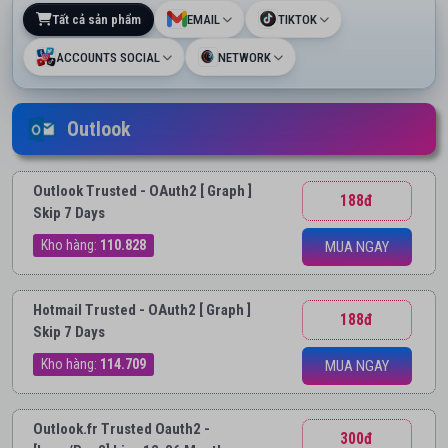
Tất cả sản phẩm
EMAIL
TIKTOK
ACCOUNTS SOCIAL
NETWORK
Outlook
Outlook Trusted - OAuth2 [ Graph ]
188đ
Skip 7 Days
Kho hàng:
110.828
MUA NGAY
Hotmail Trusted - OAuth2 [ Graph ]
188đ
Skip 7 Days
Kho hàng:
114.709
MUA NGAY
Outlook.fr Trusted Oauth2 -
300đ