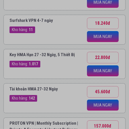
MUA NGAY
Surfshark VPN 4-7 ngày
18.240đ
Kho hàng:
11
MUA NGAY
Key HMA Hạn 27 -32 Ngày, 5 Thiết Bị
22.800đ
Kho hàng:
1.017
MUA NGAY
Tài khoản HMA 27-32 Ngày
45.600đ
Kho hàng:
142
MUA NGAY
PROTON VPN | Monthly Subscription |
157.000đ