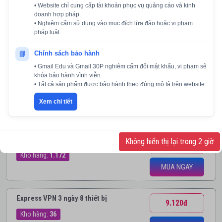
• Website chỉ cung cấp tài khoản phục vụ quảng cáo và kinh
from Iran IPS.
doanh hợp pháp.
• Nghiêm cấm sử dụng vào mục đích lừa đảo hoặc vi phạm
Kho hàng:
87
pháp luật.
📘
Chính sách bảo hành
XEM THÊM
• Gmail Edu và Gmail 30P nghiêm cấm đổi mật khẩu, vi phạm sẽ
khóa bảo hành vĩnh viễn.
• Tất cả sản phẩm được bảo hành theo đúng mô tả trên website.
Xem chi tiết
VPN
Key HMA Hạn Dưới 27 Ngày
Không hiển thị lại trong 2 giờ
7.980đ
Kho hàng:
1.172
MUA NGAY
Express VPN 3 ngày 8 thiết bị
9.120đ
Kho hàng:
36