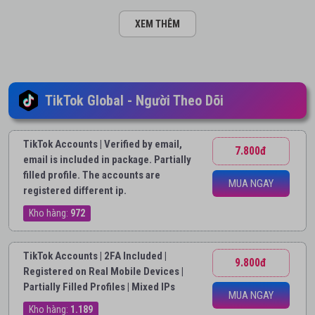
XEM THÊM
TikTok Global - Người Theo Dõi
TikTok Accounts | Verified by email,
7.800đ
email is included in package. Partially
filled profile. The accounts are
MUA NGAY
registered different ip.
Kho hàng:
972
TikTok Accounts | 2FA Included |
9.800đ
Registered on Real Mobile Devices |
Partially Filled Profiles | Mixed IPs
MUA NGAY
Kho hàng:
1.189