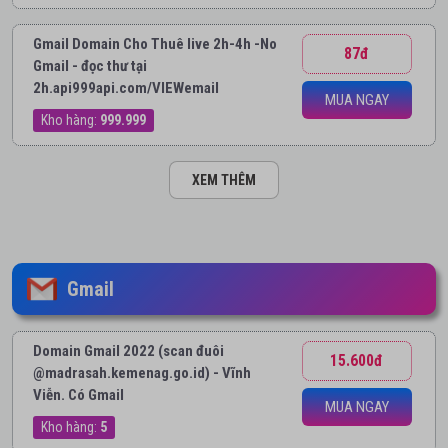
Gmail Domain Cho Thuê live 2h-4h -No
87đ
Gmail - đọc thư tại
2h.api999api.com/VIEWemail
MUA NGAY
Kho hàng:
999.999
XEM THÊM
Gmail
Domain Gmail 2022 (scan đuôi
15.600đ
@madrasah.kemenag.go.id) - Vĩnh
Viễn. Có Gmail
MUA NGAY
Kho hàng:
5