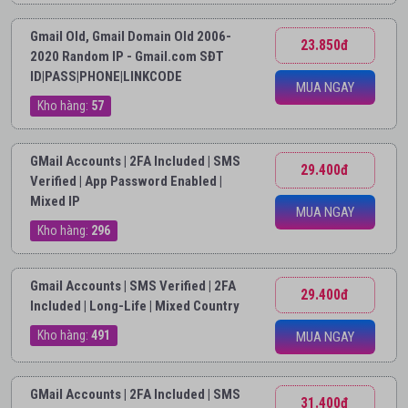
Gmail Old, Gmail Domain Old 2006-
23.850đ
2020 Random IP - Gmail.com SĐT
ID|PASS|PHONE|LINKCODE
MUA NGAY
Kho hàng:
57
GMail Accounts | 2FA Included | SMS
29.400đ
Verified | App Password Enabled |
Mixed IP
MUA NGAY
Kho hàng:
296
Gmail Accounts | SMS Verified | 2FA
29.400đ
Included | Long-Life | Mixed Country
Kho hàng:
491
MUA NGAY
GMail Accounts | 2FA Included | SMS
31.400đ