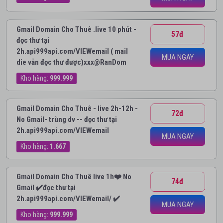
Gmail Domain Cho Thuê .live 10 phút -
57đ
đọc thư tại
2h.api999api.com/VIEWemail ( mail
MUA NGAY
die vẫn đọc thư được)xxx@RanDom
Kho hàng:
999.999
Gmail Domain Cho Thuê - live 2h-12h -
72đ
No Gmail- trùng dv -- đọc thư tại
2h.api999api.com/VIEWemail
MUA NGAY
Kho hàng:
1.667
Gmail Domain Cho Thuê live 1h❤️ No
74đ
Gmail ✔️đọc thư tại
2h.api999api.com/VIEWemail/ ✔️
MUA NGAY
Kho hàng:
999.999