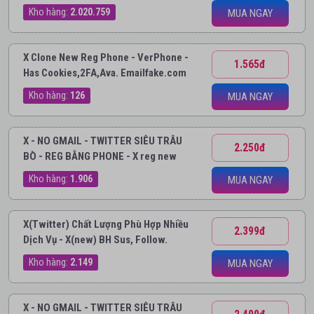
Kho hàng:
2.020.759
MUA NGAY
X Clone New Reg Phone - VerPhone -
1.565đ
Has Cookies,2FA,Ava. Emailfake.com
Kho hàng:
126
MUA NGAY
X - NO GMAIL - TWITTER SIÊU TRÂU
2.250đ
BÒ - REG BẰNG PHONE - X reg new
Kho hàng:
1.906
MUA NGAY
X(Twitter) Chất Lượng Phù Hợp Nhiều
2.399đ
Dịch Vụ - X(new) BH Sus, Follow.
Kho hàng:
2.149
MUA NGAY
X - NO GMAIL - TWITTER SIÊU TRÂU