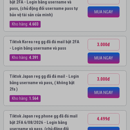
bật 2FA - Login bằng username và
pass, (chủ động đổi username pass tự
MUA NGAY
bảo vệ tài sản của mình)
Kho hàng:
4.603
Tiktok Korea reg gg đã đá mail bật 2FA
3.000đ
- Login bằng username và pass
Kho hàng:
4.391
MUA NGAY
Tiktok Japan reg gg đã đá mail - Login
3.000đ
bằng username và pass, ( không bật
2fa )
MUA NGAY
Kho hàng:
1.564
Tiktok Japan reg phone gg đã đá mail
4.499đ
bật 2FA 6/08/2026 - Login bằng
username và pass, (chủ động đổi