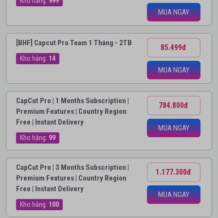
Kho hàng:
999
MUA NGAY
[BHF] Capcut Pro Team 1 Tháng - 2TB
85.499đ
Kho hàng:
14
MUA NGAY
CapCut Pro | 1 Months Subscription |
784.800đ
Premium Features | Country Region
Free | Instant Delivery
MUA NGAY
Kho hàng:
99
CapCut Pro | 3 Months Subscription |
1.177.300đ
Premium Features | Country Region
Free | Instant Delivery
MUA NGAY
Kho hàng:
100