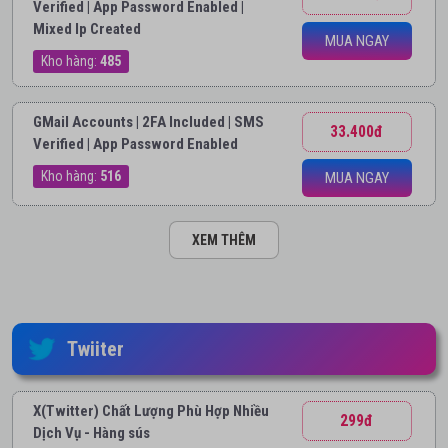
Verified | App Password Enabled |
Mixed Ip Created
MUA NGAY
Kho hàng:
485
GMail Accounts | 2FA Included | SMS
33.400đ
Verified | App Password Enabled
Kho hàng:
516
MUA NGAY
XEM THÊM
Twiiter
X(Twitter) Chất Lượng Phù Hợp Nhiều
299đ
Dịch Vụ - Hàng sús