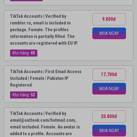
TikTok Accounts | Verified by
9.800đ
rambler.ru, email is included in
package. Female. The profiles
MUA NGAY
information is partially filled. The
accounts are registered with EU IP.
Kho hàng:
45
TikTok Accounts | First Email Access
17.700đ
Included | Female | Pakistan IP
Registered
MUA NGAY
Kho hàng:
52
TikTok Accounts | Verified by
20.800đ
email@outlook.com/hotmail.com,
email included. Female. An avatar is
MUA NGAY
added to a profile. Accounts are