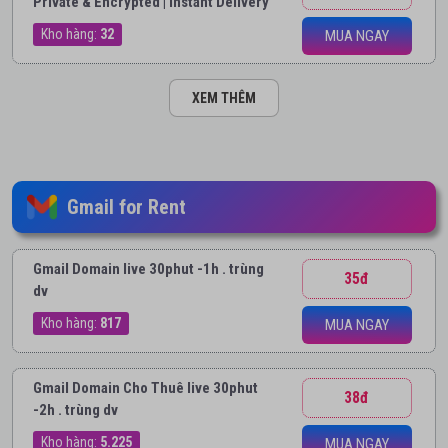
Private & Encrypted | Instant Delivery
Kho hàng:
32
MUA NGAY
XEM THÊM
Gmail for Rent
Gmail Domain live 30phut -1h . trùng
35đ
dv
Kho hàng:
817
MUA NGAY
Gmail Domain Cho Thuê live 30phut
38đ
-2h . trùng dv
Kho hàng:
5.225
MUA NGAY