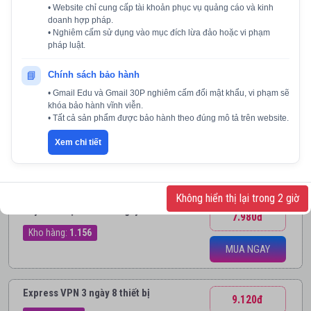
MUA NGAY
• Website chỉ cung cấp tài khoản phục vụ quảng cáo và kinh
Partially Filled profiles | Registered
doanh hợp pháp.
from Iran IPS.
• Nghiêm cấm sử dụng vào mục đích lừa đảo hoặc vi phạm
pháp luật.
Kho hàng:
84
📘
Chính sách bảo hành
XEM THÊM
• Gmail Edu và Gmail 30P nghiêm cấm đổi mật khẩu, vi phạm sẽ
khóa bảo hành vĩnh viễn.
• Tất cả sản phẩm được bảo hành theo đúng mô tả trên website.
Xem chi tiết
VPN
Không hiển thị lại trong 2 giờ
Key HMA Hạn Dưới 27 Ngày
7.980đ
Kho hàng:
1.156
MUA NGAY
Express VPN 3 ngày 8 thiết bị
9.120đ