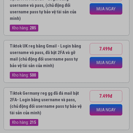
username và pass, (chủ động đổi
MUA NGAY
username pass tự bảo vệ tài sản của
mình)
Kho hàng:
285
Tiktok UK reg bằng Gmail - Login bằng
7.499đ
username và pass, đã bật 2FA và gỡ
mail (chủ động đổi username pass tự
MUA NGAY
bảo vệ tài sản của mình)
Kho hàng:
500
Tiktok Germany reg gg đã đá mail bật
7.499đ
2FA- Login bằng username và pass,
(chủ động đổi username pass tự bảo vệ
MUA NGAY
tài sản của mình)
Kho hàng:
215