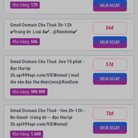
Kho hàng:
179
MUA NGAY
Gmail Domain Cho Thuê 2h-12h
54đ
✔️trung dv .Loại A✔️...@Random✔️
Kho hàng:
606
MUA NGAY
Gmail Domain Cho Thuê .live 10 phút -
57đ
đọc thư tại
2h.api999api.com/VIEWemail ( mail
MUA NGAY
die vẫn đọc thư được)xxx@RanDom
Kho hàng:
999.999
Gmail Domain Cho Thuê - live 2h-12h -
72đ
No Gmail- trùng dv -- đọc thư tại
2h.api999api.com/VIEWemail
MUA NGAY
Kho hàng:
1.640