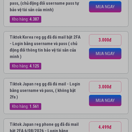
pass, (chủ động đổi username pass tự
MUA NGAY
bảo vệ tài sản của mình)
Kho hàng:
4.387
Tiktok Korea reg gg đã đá mail bật 2FA
3.000đ
- Login bằng username và pass ( chủ
động đổi thông tin bảo vệ tài sản của
MUA NGAY
mình )
Kho hàng:
4.125
Tiktok Japan reg gg đã đá mail - Login
3.000đ
bằng username và pass, ( không bật
2fa )
MUA NGAY
Kho hàng:
1.561
Tiktok Japan reg phone gg đã đá mail
4.499đ
bật 2FA 6/08/2026 - Login bằng