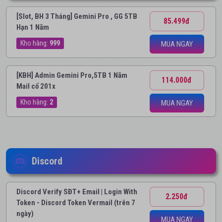
[Slot, BH 3 Tháng] Gemini Pro , GG 5TB
85.499đ
Hạn 1 Năm
Kho hàng:
999
MUA NGAY
[KBH] Admin Gemini Pro,5TB 1 Năm
114.000đ
Mail cổ 201x
Kho hàng:
2
MUA NGAY
Discord
Discord Verify SĐT+ Email | Login With
2.250đ
Token - Discord Token Vermail (trên 7
ngày)
MUA NGAY