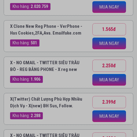
Kho hàng:
2.020.759
MUA NGAY
X Clone New Reg Phone - VerPhone -
1.565đ
Has Cookies,2FA,Ava. Emailfake.com
Kho hàng:
501
MUA NGAY
X - NO GMAIL - TWITTER SIÊU TRÂU
2.250đ
BÒ - REG BẰNG PHONE - X reg new
Kho hàng:
1.906
MUA NGAY
X(Twitter) Chất Lượng Phù Hợp Nhiều
2.399đ
Dịch Vụ - X(new) BH Sus, Follow.
Kho hàng:
2.288
MUA NGAY
X - NO GMAIL - TWITTER SIÊU TRÂU