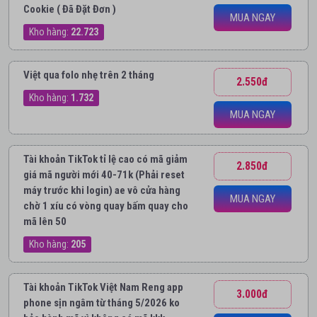
Cookie ( Đã Đặt Đơn )
MUA NGAY
Kho hàng:
22.723
Việt qua folo nhẹ trên 2 tháng
2.550đ
Kho hàng:
1.732
MUA NGAY
Tài khoản TikTok tỉ lệ cao có mã giảm
2.850đ
giá mã người mới 40-71k (Phải reset
máy trước khi login) ae vô cửa hàng
MUA NGAY
chờ 1 xíu có vòng quay bấm quay cho
mã lên 50
Kho hàng:
205
Tài khoản TikTok Việt Nam Reng app
3.000đ
phone sịn ngâm từ tháng 5/2026 ko