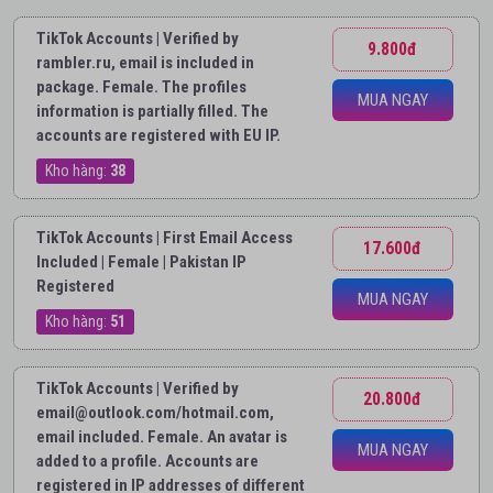
TikTok Accounts | Verified by
9.800đ
rambler.ru, email is included in
package. Female. The profiles
MUA NGAY
information is partially filled. The
accounts are registered with EU IP.
Kho hàng:
38
TikTok Accounts | First Email Access
17.600đ
Included | Female | Pakistan IP
Registered
MUA NGAY
Kho hàng:
51
TikTok Accounts | Verified by
20.800đ
email@outlook.com/hotmail.com,
email included. Female. An avatar is
MUA NGAY
added to a profile. Accounts are
registered in IP addresses of different