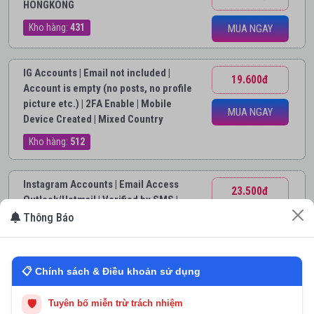
HONGKONG
Kho hàng:
431
MUA NGAY
IG Accounts | Email not included |
19.600đ
Account is empty (no posts, no profile
picture etc.) | 2FA Enable | Mobile
MUA NGAY
Device Created | Mixed Country
Kho hàng:
512
Instagram Accounts | Email Access
23.500đ
Outlook/Hotmail | Verified by SMS |
Partially filled profile | Mixed Country
Thông Báo
MUA NGAY
Kho hàng:
295
📋 Chính sách & Điều khoản sử dụng
IG Accounts | Email address is
25.500đ
included (outlook.com/hotmail.com) |
🛡
Tuyên bố miễn trừ trách nhiệm
Verified by SMS | 2FA Enabled |