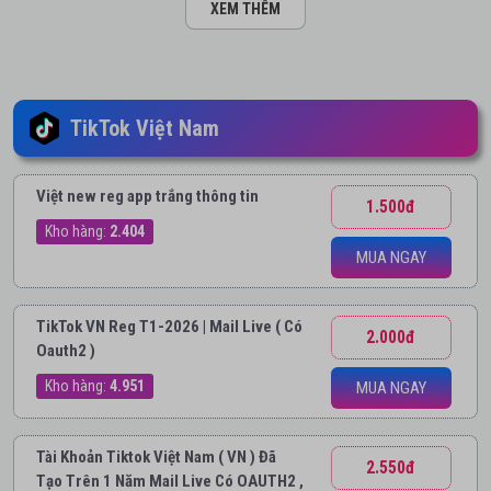
XEM THÊM
TikTok Việt Nam
Việt new reg app trắng thông tin
1.500đ
Kho hàng:
2.404
MUA NGAY
TikTok VN Reg T1-2026 | Mail Live ( Có
2.000đ
Oauth2 )
Kho hàng:
4.951
MUA NGAY
Tài Khoản Tiktok Việt Nam ( VN ) Đã
2.550đ
Tạo Trên 1 Năm Mail Live Có OAUTH2 ,