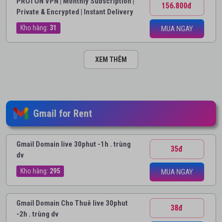
PROTON VPN | Monthly Subscription |
156.800đ
Private & Encrypted | Instant Delivery
Kho hàng:
31
MUA NGAY
XEM THÊM
Gmail for Rent
Gmail Domain live 30phut -1h . trùng
35đ
dv
Kho hàng:
295
MUA NGAY
Gmail Domain Cho Thuê live 30phut
38đ
-2h . trùng dv