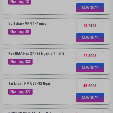
Kho hàng:
12
MUA NGAY
Surfshark VPN 4-7 ngày
18.240đ
Kho hàng:
38
MUA NGAY
Key HMA Hạn 27 -32 Ngày, 5 Thiết Bị
22.800đ
Kho hàng:
823
MUA NGAY
Tài khoản HMA 27-32 Ngày
45.600đ
Kho hàng:
277
MUA NGAY