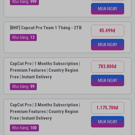
Kho hàng:
999
MUA NGAY
[BHF] Capcut Pro Team 1 Tháng - 2TB
85.499đ
Kho hàng:
13
MUA NGAY
CapCut Pro | 1 Months Subscription |
783.800đ
Premium Features | Country Region
Free | Instant Delivery
MUA NGAY
Kho hàng:
99
CapCut Pro | 3 Months Subscription |
1.175.700đ
Premium Features | Country Region
Free | Instant Delivery
MUA NGAY
Kho hàng:
100