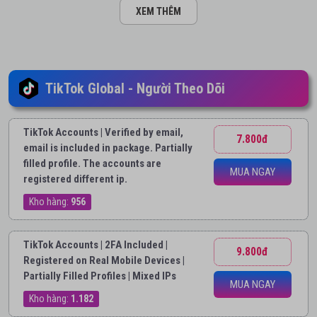
XEM THÊM
TikTok Global - Người Theo Dõi
TikTok Accounts | Verified by email,
7.800đ
email is included in package. Partially
filled profile. The accounts are
MUA NGAY
registered different ip.
Kho hàng:
956
TikTok Accounts | 2FA Included |
9.800đ
Registered on Real Mobile Devices |
Partially Filled Profiles | Mixed IPs
MUA NGAY
Kho hàng:
1.182