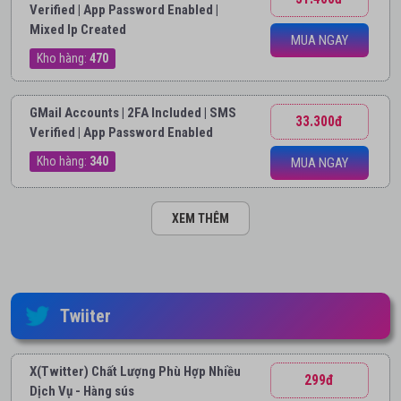
Verified | App Password Enabled |
Mixed Ip Created
MUA NGAY
Kho hàng:
470
GMail Accounts | 2FA Included | SMS
33.300đ
Verified | App Password Enabled
Kho hàng:
340
MUA NGAY
XEM THÊM
Twiiter
X(Twitter) Chất Lượng Phù Hợp Nhiều
299đ
Dịch Vụ - Hàng sús