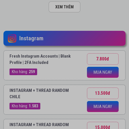
XEM THÊM
Instagram
Fresh Instagram Accounts | Blank
7.800đ
Profile | 2FA Included
Kho hàng:
259
MUA NGAY
INSTAGRAM + THREAD RANDOM
13.500đ
CHILE
Kho hàng:
1.583
MUA NGAY
INSTAGRAM + THREAD RANDOM
15.000đ