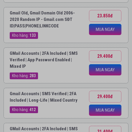
Gmail Old, Gmail Domain Old 2006-
23.850đ
2020 Random IP - Gmail.com SĐT
ID|PASS|PHONE|LINKCODE
MUA NGAY
Kho hàng:
133
GMail Accounts | 2FA Included | SMS
29.400đ
Verified | App Password Enabled |
Mixed IP
MUA NGAY
Kho hàng:
283
Gmail Accounts | SMS Verified | 2FA
29.400đ
Included | Long-Life | Mixed Country
Kho hàng:
412
MUA NGAY
GMail Accounts | 2FA Included | SMS
31.400đ