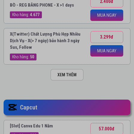
2.400đ
BÒ - REG BẰNG PHONE - X >1 days
Kho hàng:
4.677
MUA NGAY
X(Twitter) Chất Lượng Phù Hợp Nhiều
3.299đ
Dịch Vụ - X(> 7 ngày) bảo hành 3 ngày
Sus, Follow
MUA NGAY
Kho hàng:
50
XEM THÊM
Capcut
[Slot] Canva Edu 1 Năm
57.000đ