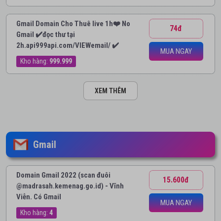
Gmail Domain Cho Thuê live 1h❤️ No
74đ
Gmail ✔️đọc thư tại
2h.api999api.com/VIEWemail/ ✔️
MUA NGAY
Kho hàng:
999.999
XEM THÊM
Gmail
Domain Gmail 2022 (scan đuôi
15.600đ
@madrasah.kemenag.go.id) - Vĩnh
Viễn. Có Gmail
MUA NGAY
Kho hàng:
4