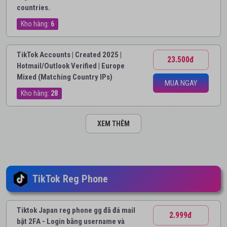
countries.
Kho hàng:
6
TikTok Accounts | Created 2025 |
23.500đ
Hotmail/Outlook Verified | Europe
Mixed (Matching Country IPs)
MUA NGAY
Kho hàng:
28
XEM THÊM
TikTok Reg Phone
Tiktok Japan reg phone gg đã đá mail
2.999đ
bật 2FA - Login bằng username và