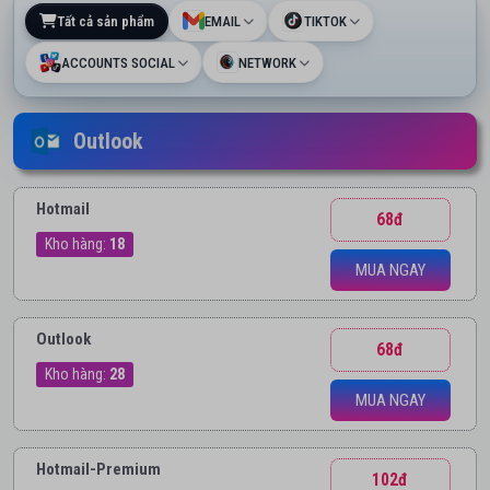
Tất cả sản phẩm
EMAIL
TIKTOK
ACCOUNTS SOCIAL
NETWORK
Outlook
Hotmail
68đ
Kho hàng:
18
MUA NGAY
Outlook
68đ
Kho hàng:
28
MUA NGAY
Hotmail-Premium
102đ