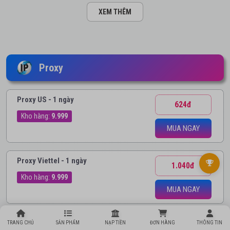
XEM THÊM
Proxy
Proxy US - 1 ngày
624đ
Kho hàng:
9.999
MUA NGAY
Proxy Viettel - 1 ngày
1.040đ
Kho hàng:
9.999
MUA NGAY
Proxy FPT - 1 ngày
TRANG CHỦ
SẢN PHẨM
NẠP TIỀN
ĐƠN HÀNG
THÔNG TIN
1.040đ