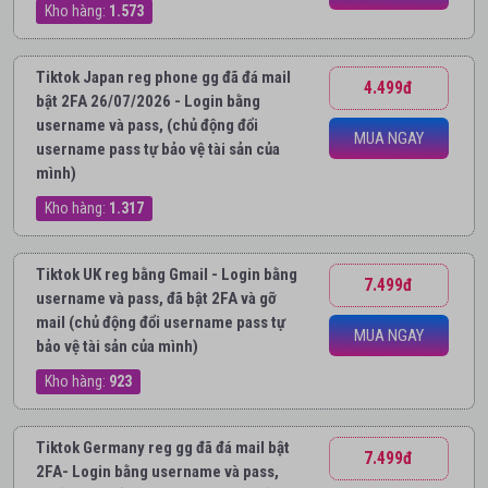
Kho hàng:
1.573
Tiktok Japan reg phone gg đã đá mail
4.499đ
bật 2FA 26/07/2026 - Login bằng
username và pass, (chủ động đổi
MUA NGAY
username pass tự bảo vệ tài sản của
mình)
Kho hàng:
1.317
Tiktok UK reg bằng Gmail - Login bằng
7.499đ
username và pass, đã bật 2FA và gỡ
mail (chủ động đổi username pass tự
MUA NGAY
bảo vệ tài sản của mình)
Kho hàng:
923
Tiktok Germany reg gg đã đá mail bật
7.499đ
2FA- Login bằng username và pass,