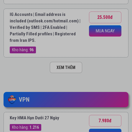
IG Accounts | Email address is
25.500đ
included (outlook.com/hotmail.com) |
Verified by SMS | 2FA Enabled |
MUA NGAY
Partially Filled profiles | Registered
from Iran IPS.
Kho hàng:
96
XEM THÊM
VPN
Key HMA Hạn Dưới 27 Ngày
7.980đ
Kho hàng:
1.216