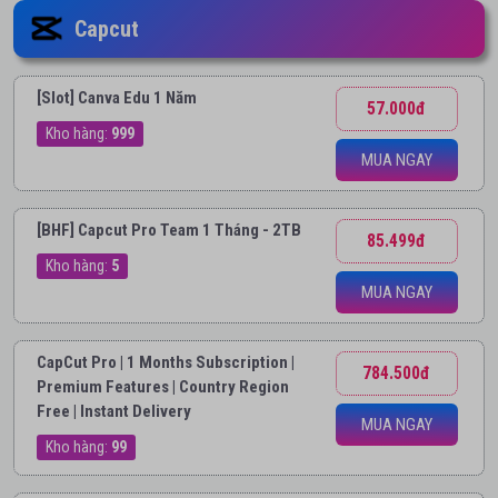
Capcut
[Slot] Canva Edu 1 Năm
57.000đ
Kho hàng:
999
MUA NGAY
[BHF] Capcut Pro Team 1 Tháng - 2TB
85.499đ
Kho hàng:
5
MUA NGAY
CapCut Pro | 1 Months Subscription |
784.500đ
Premium Features | Country Region
Free | Instant Delivery
MUA NGAY
Kho hàng:
99