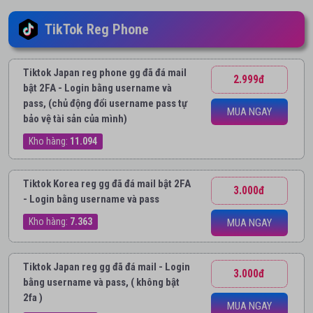
TikTok Reg Phone
Tiktok Japan reg phone gg đã đá mail
2.999đ
bật 2FA - Login bằng username và
pass, (chủ động đổi username pass tự
MUA NGAY
bảo vệ tài sản của mình)
Kho hàng:
11.094
Tiktok Korea reg gg đã đá mail bật 2FA
3.000đ
- Login bằng username và pass
Kho hàng:
7.363
MUA NGAY
Tiktok Japan reg gg đã đá mail - Login
3.000đ
bằng username và pass, ( không bật
2fa )
MUA NGAY