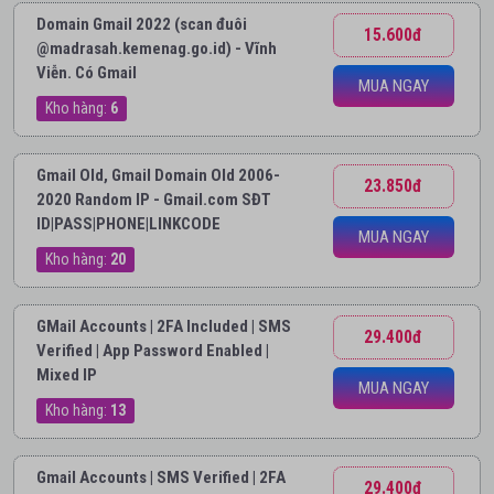
Domain Gmail 2022 (scan đuôi
15.600đ
@madrasah.kemenag.go.id) - Vĩnh
Viễn. Có Gmail
MUA NGAY
Kho hàng:
6
Gmail Old, Gmail Domain Old 2006-
23.850đ
2020 Random IP - Gmail.com SĐT
ID|PASS|PHONE|LINKCODE
MUA NGAY
Kho hàng:
20
GMail Accounts | 2FA Included | SMS
29.400đ
Verified | App Password Enabled |
Mixed IP
MUA NGAY
Kho hàng:
13
Gmail Accounts | SMS Verified | 2FA
29.400đ