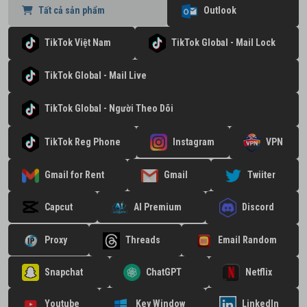
Tất cả sản phẩm
Outlook
TikTok Việt Nam
TikTok Global - Mail Lock
TikTok Global - Mail Live
TikTok Global - Người Theo Dõi
TikTok Reg Phone
Instagram
VPN
Gmail for Rent
Gmail
Twiiter
Capcut
AI Premium
Discord
Proxy
Threads
Email Random
Snapchat
ChatGPT
Netflix
Youtube
Key Window
LinkedIn