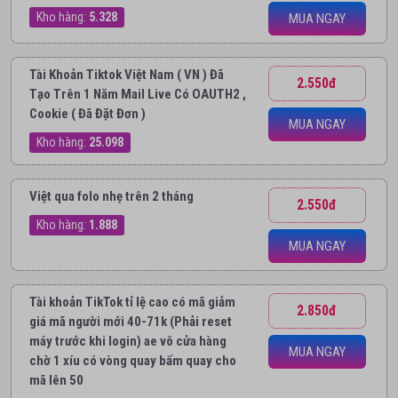
Kho hàng:
5.328
MUA NGAY
Tài Khoản Tiktok Việt Nam ( VN ) Đã
2.550đ
Tạo Trên 1 Năm Mail Live Có OAUTH2 ,
Cookie ( Đã Đặt Đơn )
MUA NGAY
Kho hàng:
25.098
Việt qua folo nhẹ trên 2 tháng
2.550đ
Kho hàng:
1.888
MUA NGAY
Tài khoản TikTok tỉ lệ cao có mã giảm
2.850đ
giá mã người mới 40-71k (Phải reset
máy trước khi login) ae vô cửa hàng
MUA NGAY
chờ 1 xíu có vòng quay bấm quay cho
mã lên 50