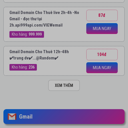
Gmail Domain Cho Thuê live 2h-4h -No
87đ
Gmail - đọc thư tại
2h.api999api.com/VIEWemail
MUA NGAY
Kho hàng:
999.999
Gmail Domain Cho Thuê 12h-48h
104đ
✔️trung dv✔️...@Random✔️
Kho hàng:
236
MUA NGAY
XEM THÊM
Gmail