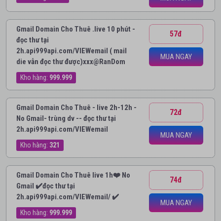
Gmail Domain Cho Thuê .live 10 phút -
57đ
đọc thư tại
2h.api999api.com/VIEWemail ( mail
MUA NGAY
die vẫn đọc thư được)xxx@RanDom
Kho hàng:
999.999
Gmail Domain Cho Thuê - live 2h-12h -
72đ
No Gmail- trùng dv -- đọc thư tại
2h.api999api.com/VIEWemail
MUA NGAY
Kho hàng:
321
Gmail Domain Cho Thuê live 1h❤️ No
74đ
Gmail ✔️đọc thư tại
2h.api999api.com/VIEWemail/ ✔️
MUA NGAY
Kho hàng:
999.999