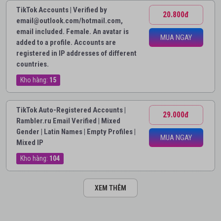
TikTok Accounts | Verified by
20.800đ
email@outlook.com/hotmail.com,
email included. Female. An avatar is
MUA NGAY
added to a profile. Accounts are
registered in IP addresses of different
countries.
Kho hàng:
15
TikTok Auto-Registered Accounts |
29.000đ
Rambler.ru Email Verified | Mixed
Gender | Latin Names | Empty Profiles |
MUA NGAY
Mixed IP
Kho hàng:
104
XEM THÊM