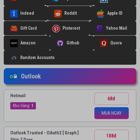
Indeed
Reddit
Apple ID
Gift Card
Pinterest
Yahoo Mail
Amazon
Github
Quora
Random Accounts
Outlook
Hotmail
68đ
Kho hàng:
1
MUA NGAY
Outlook Trusted - OAuth2 [ Graph ]
188đ
Skip 7 Days