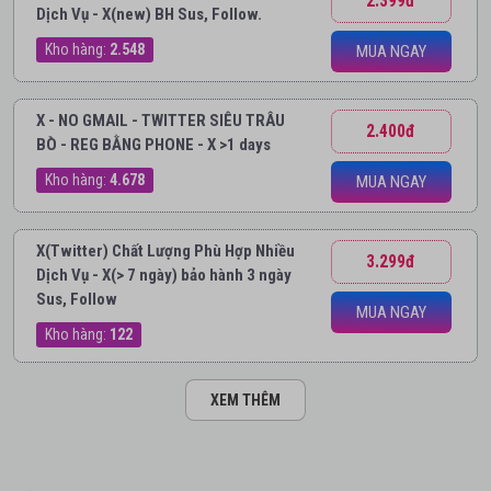
2.399đ
Dịch Vụ - X(new) BH Sus, Follow.
Kho hàng:
2.548
MUA NGAY
X - NO GMAIL - TWITTER SIÊU TRÂU
2.400đ
BÒ - REG BẰNG PHONE - X >1 days
Kho hàng:
4.678
MUA NGAY
X(Twitter) Chất Lượng Phù Hợp Nhiều
3.299đ
Dịch Vụ - X(> 7 ngày) bảo hành 3 ngày
Sus, Follow
MUA NGAY
Kho hàng:
122
XEM THÊM