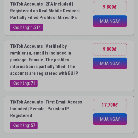
TikTok Accounts | 2FA Included |
9.800đ
Registered on Real Mobile Devices |
Partially Filled Profiles | Mixed IPs
MUA NGAY
Kho hàng:
1.214
TikTok Accounts | Verified by
9.800đ
rambler.ru, email is included in
package. Female. The profiles
MUA NGAY
information is partially filled. The
accounts are registered with EU IP.
Kho hàng:
71
TikTok Accounts | First Email Access
17.700đ
Included | Female | Pakistan IP
Registered
MUA NGAY
Kho hàng:
57