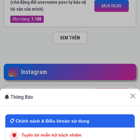
(chủ động đổi username pass tự bảo vệ
MUA NGAY
tài sản của mình)
Kho hàng:
1.188
XEM THÊM
Instagram
Fresh Instagram Accounts | Blank
7.800đ
Thông Báo
Profile | 2FA Included
Kho hàng:
585
MUA NGAY
📋 Chính sách & Điều khoản sử dụng
INSTAGRAM + THREAD RANDOM
13.500đ
CHILE
🛡
Tuyên bố miễn trừ trách nhiệm