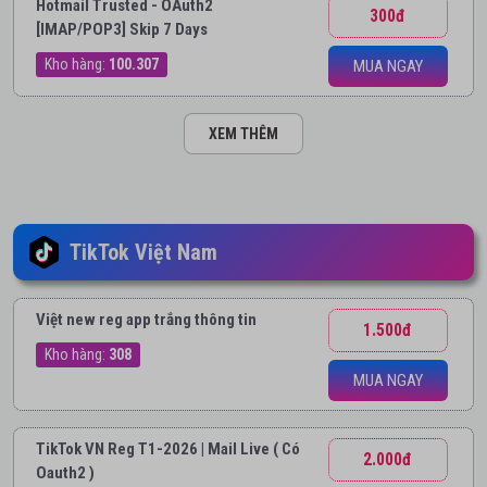
Hotmail Trusted - OAuth2
300đ
[IMAP/POP3] Skip 7 Days
Kho hàng:
100.307
MUA NGAY
XEM THÊM
TikTok Việt Nam
Việt new reg app trắng thông tin
1.500đ
Kho hàng:
308
MUA NGAY
TikTok VN Reg T1-2026 | Mail Live ( Có
2.000đ
Oauth2 )