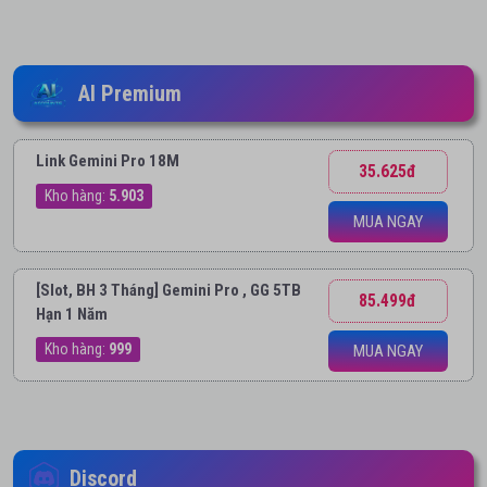
AI Premium
Link Gemini Pro 18M
35.625đ
Kho hàng:
5.903
MUA NGAY
[Slot, BH 3 Tháng] Gemini Pro , GG 5TB
85.499đ
Hạn 1 Năm
Kho hàng:
999
MUA NGAY
Discord