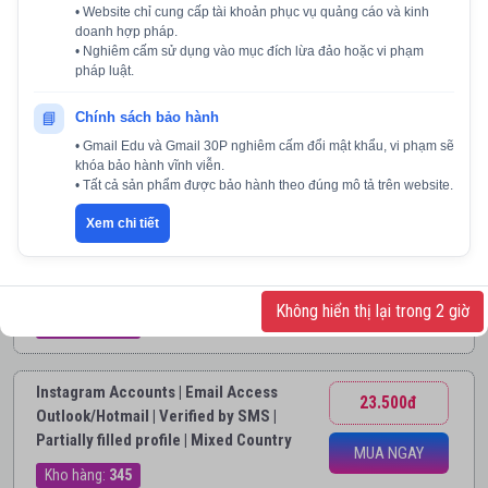
• Website chỉ cung cấp tài khoản phục vụ quảng cáo và kinh
Kho hàng:
1.642
MUA NGAY
doanh hợp pháp.
• Nghiêm cấm sử dụng vào mục đích lừa đảo hoặc vi phạm
pháp luật.
INSTAGRAM + THREAD RANDOM
15.000đ
HONGKONG
📘
Chính sách bảo hành
• Gmail Edu và Gmail 30P nghiêm cấm đổi mật khẩu, vi phạm sẽ
Kho hàng:
33
MUA NGAY
khóa bảo hành vĩnh viễn.
• Tất cả sản phẩm được bảo hành theo đúng mô tả trên website.
IG Accounts | Email not included |
Xem chi tiết
19.600đ
Account is empty (no posts, no profile
picture etc.) | 2FA Enable | Mobile
MUA NGAY
Device Created | Mixed Country
Không hiển thị lại trong 2 giờ
Kho hàng:
625
Instagram Accounts | Email Access
23.500đ
Outlook/Hotmail | Verified by SMS |
Partially filled profile | Mixed Country
MUA NGAY
Kho hàng:
345