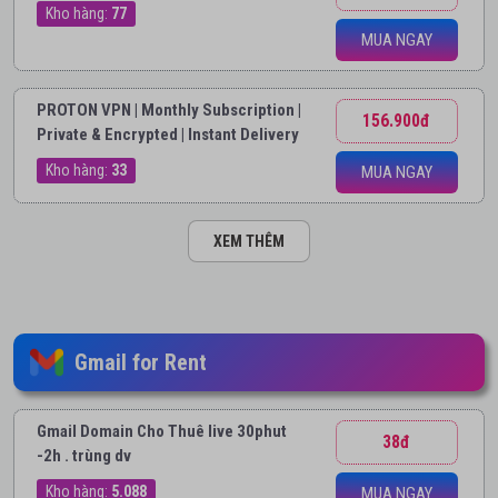
Kho hàng:
77
MUA NGAY
PROTON VPN | Monthly Subscription |
156.900đ
Private & Encrypted | Instant Delivery
Kho hàng:
33
MUA NGAY
XEM THÊM
Gmail for Rent
Gmail Domain Cho Thuê live 30phut
38đ
-2h . trùng dv
Kho hàng:
5.088
MUA NGAY