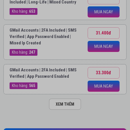
Included | Long-Life | Mixed Country
Kho hàng:
653
MUA NGAY
GMail Accounts | 2FA Included | SMS
31.400đ
Verified | App Password Enabled |
Mixed Ip Created
MUA NGAY
Kho hàng:
247
GMail Accounts | 2FA Included | SMS
33.300đ
Verified | App Password Enabled
Kho hàng:
565
MUA NGAY
XEM THÊM