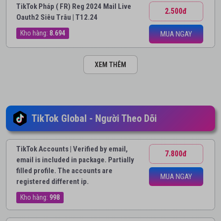
TikTok Pháp ( FR) Reg 2024 Mail Live
2.500đ
Oauth2 Siêu Trâu | T12.24
Kho hàng:
8.694
MUA NGAY
XEM THÊM
TikTok Global - Người Theo Dõi
TikTok Accounts | Verified by email,
7.800đ
email is included in package. Partially
filled profile. The accounts are
MUA NGAY
registered different ip.
Kho hàng:
998