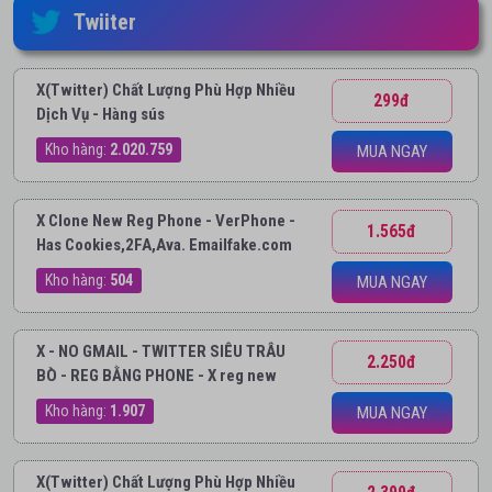
Twiiter
X(Twitter) Chất Lượng Phù Hợp Nhiều
299đ
Dịch Vụ - Hàng sús
Kho hàng:
2.020.759
MUA NGAY
X Clone New Reg Phone - VerPhone -
1.565đ
Has Cookies,2FA,Ava. Emailfake.com
Kho hàng:
504
MUA NGAY
X - NO GMAIL - TWITTER SIÊU TRÂU
2.250đ
BÒ - REG BẰNG PHONE - X reg new
Kho hàng:
1.907
MUA NGAY
X(Twitter) Chất Lượng Phù Hợp Nhiều